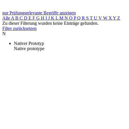
nur Prüfungsrelevante Begriffe anzeigen
Alle
A
B
C
D
E
F
G
H
I
J
K
L
M
N
O
P
Q
R
S
T
U
V
W
X
Y
Z
Zu dieser Filterung wurden keine Einträge gefunden.
Filter zurücksetzen
N
Nativer Prototyp
Native prototype